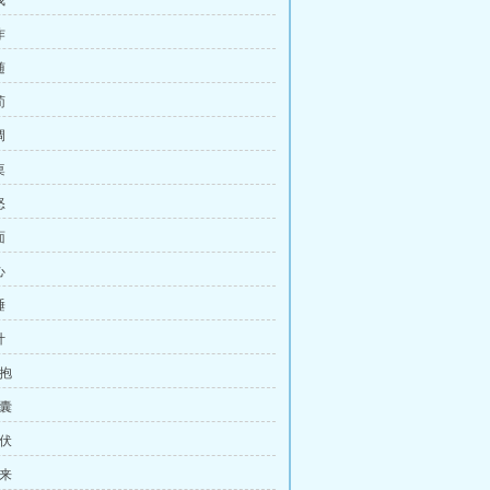
我
作
随
荀
调
桌
怒
面
心
睡
计
怀抱
香囊
蛰伏
回来