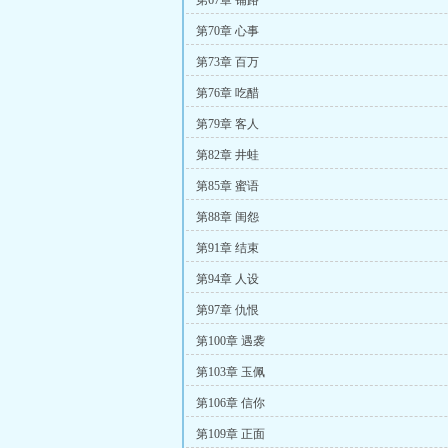
第67章 铺路
第70章 心事
第73章 百万
第76章 吃醋
第79章 客人
第82章 井蛙
第85章 蜜语
第88章 闺怨
第91章 结束
第94章 人设
第97章 仇恨
第100章 遇袭
第103章 玉佩
第106章 信你
第109章 正面