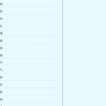
保谁
安芸
吃味
聘礼
偶遇
文娟
黄雀
礼物
李宇
闷气
停职
如石
思慧
是他