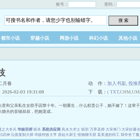
账号：
密码：
搜 索
都市小说
穿越小说
网游小说
科幻小说
其他小说
枝
二月春
动 作：
加入书架
,
投推
26-02-03 19:31:08
下 载：
(
TXT
,CHM,UM
夫君和父亲私生女联手囚禁十年。一朝重生，什么权贵公子，她不嫁了！这辈子
婚夫的首辅叔叔，把她宠成...
漫之大冬兵
华娱宗师
斩杀
系统供应商
风水大术士
斩邪
万界圣师
大宋将门
大宋好屠
职武神
位面复制大师
华娱特效大亨
原始大厨王
怪物聊天群
某美漫的特工
我夺舍了魔