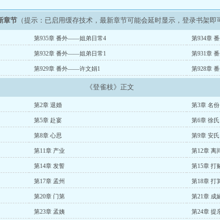
新章节
（提示：已启用缓存技术，最新章节可能会延时显示，登录书架即
第935章 番外——姐弟日常4
第934章
第932章 番外——姐弟日常1
第931章 
第929章 番外——许文娟1
第928章
《登雀枝》正文
第2章 退婚
第3章 名份
第5章 赴宴
第6章 徐氏
第8章 心思
第9章 安氏
第11章 产业
第12章 离
第14章 发誓
第15章 打
第17章 孟州
第18章 打
第20章 门第
第21章 成
第23章 孟姨
第24章 提