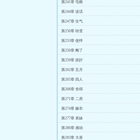
第241章 屯粮
第244章 送话
第247章 生气
第250章 转变
第253章 使绊
第256章 阉了
第259章 抓奸
第262章 五月
第265章 四人
第268章 舍得
第271章 二房
第274章 嫁衣
第277章 表妹
第280章 感动
第283章 大喜