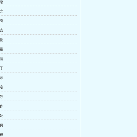
不急
春光
瘦身
进宫
废物
较量
感情
肘子
伴读
小定
教导
发作
侧妃
为何
喜被