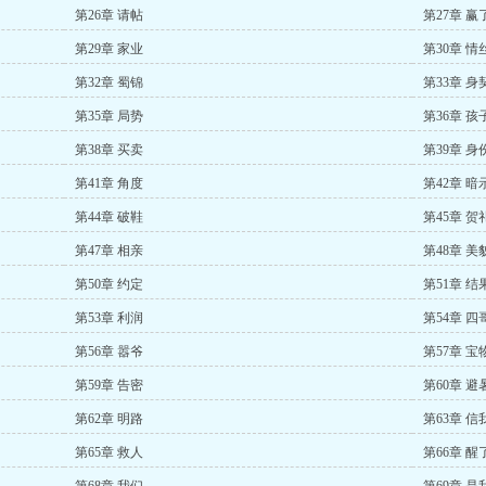
第26章 请帖
第27章 赢
第29章 家业
第30章 情
第32章 蜀锦
第33章 身
第35章 局势
第36章 孩
第38章 买卖
第39章 身
第41章 角度
第42章 暗
第44章 破鞋
第45章 贺
第47章 相亲
第48章 美
第50章 约定
第51章 结
第53章 利润
第54章 四
第56章 嚣爷
第57章 宝
第59章 告密
第60章 避
第62章 明路
第63章 信
第65章 救人
第66章 醒