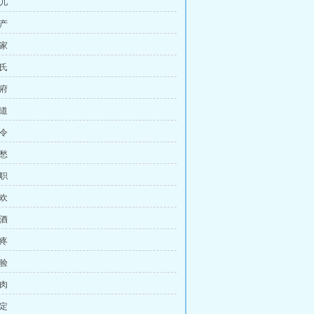
芷儿
早产
李家
冯氏
白府
知道
皇令
不愁
调职
喜欢
偷酒
心疼
经验
鹿肉
认定