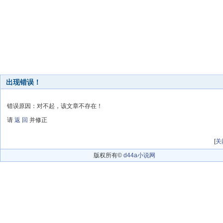
出现错误！
错误原因：对不起，该文章不存在！
请
返 回
并修正
[
关
版权所有©
d44a小说网