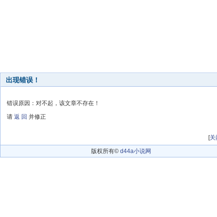
出现错误！
错误原因：对不起，该文章不存在！
请
返 回
并修正
[
关
版权所有©
d44a小说网