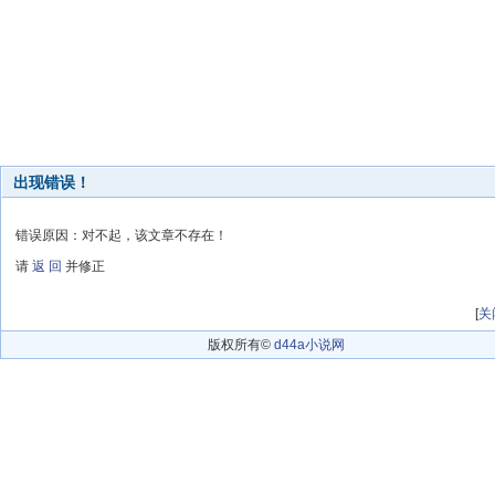
出现错误！
错误原因：对不起，该文章不存在！
请
返 回
并修正
[
关
版权所有©
d44a小说网