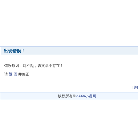
出现错误！
错误原因：对不起，该文章不存在！
请
返 回
并修正
[
关
版权所有©
d44a小说网