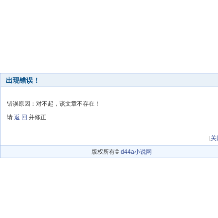
出现错误！
错误原因：对不起，该文章不存在！
请
返 回
并修正
[
关
版权所有©
d44a小说网