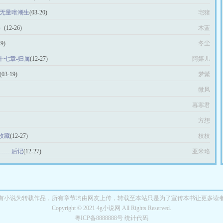
海无量暗潮生
(03-20)
宅猪
）
(12-26)
木蓝
19)
冬尘
十七章-归属
(12-27)
阿嫆儿
(03-19)
梦縈
微风
暮寒君
方想
收藏
(12-27)
枝枝
…… 后记
(12-27)
亚米珞
有小说为转载作品，所有章节均由网友上传，转载至本站只是为了宣传本书让更多读
Copyright © 2021 4g小说网 All Rights Reserved.
粤ICP备8888888号 统计代码