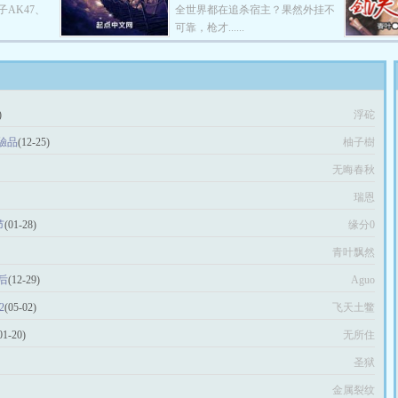
AK47、
全世界都在追杀宿主？果然外挂不
可靠，枪才......
)
浮砣
驗品
(12-25)
柚子樹
无晦春秋
瑞恩
节
(01-28)
缘分0
青叶飘然
之后
(12-29)
Aguo
2
(05-02)
飞天土鳖
01-20)
无所住
圣狱
金属裂纹