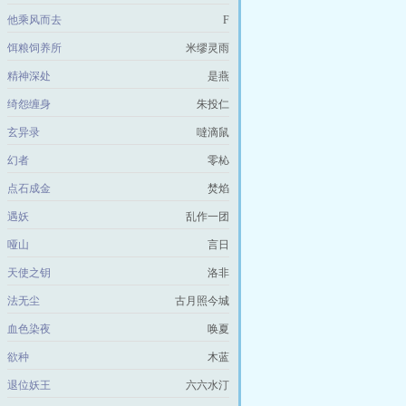
他乘风而去
F
饵粮饲养所
米缪灵雨
精神深处
是燕
绮怨缠身
朱投仁
玄异录
噠滴鼠
幻者
零杺
点石成金
焚焰
遇妖
乱作一团
哑山
言日
天使之钥
洛非
法无尘
古月照今城
血色染夜
唤夏
欲种
木蓝
退位妖王
六六水汀