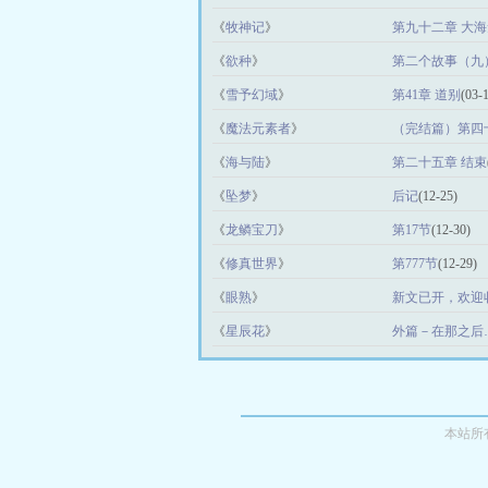
《
牧神记
》
第九十二章 大
《
欲种
》
第二个故事（九
《
雪予幻域
》
第41章 道别
(03-
《
魔法元素者
》
（完结篇）第四
《
海与陆
》
第二十五章 结束
《
坠梦
》
后记
(12-25)
《
龙鳞宝刀
》
第17节
(12-30)
《
修真世界
》
第777节
(12-29)
《
眼熟
》
新文已开，欢迎
《
星辰花
》
外篇－在那之后
本站所