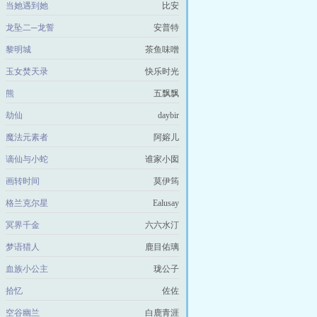
当她遇到她
比安
龙坠二─龙誓
安普特
黎明城
茶鱼味噌
玉女焚天录
快乐时光
熊
五飘飘
劫仙
daybir
魔法元素者
阿嫆儿
谪仙与小蛇
谁家小囡
画转时间
莫伊筠
格兰克尔星
Ealusay
冥界千金
六六水汀
梦语猎人
鹿目佑璃
血族小公主
珑公子
拾忆
佐佐
空谷幽兰
白鹿青涯