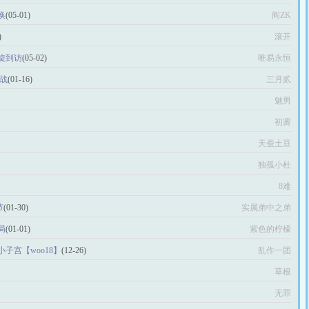
换
(05-01)
阎ZK
)
滚开
旋到访
(05-02)
唯易永恒
战
(01-16)
三月贰
魅男
初霽
天蚕土豆
独孤小杜
8难
节
(01-30)
实属弟中之弟
局
(01-01)
紫色的柠檬
子宫【woo18】
(12-26)
乱作一团
草根
无罪