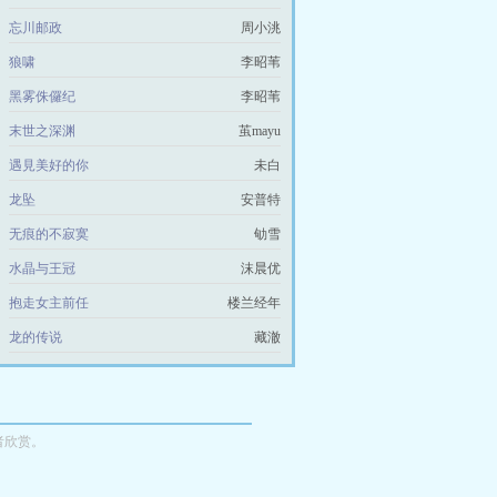
忘川邮政
周小洮
狼啸
李昭苇
黑雾侏儸纪
李昭苇
末世之深渊
茧mayu
遇見美好的你
未白
龙坠
安普特
无痕的不寂寞
劬雪
水晶与王冠
沫晨优
抱走女主前任
楼兰经年
龙的传说
藏澈
者欣赏。