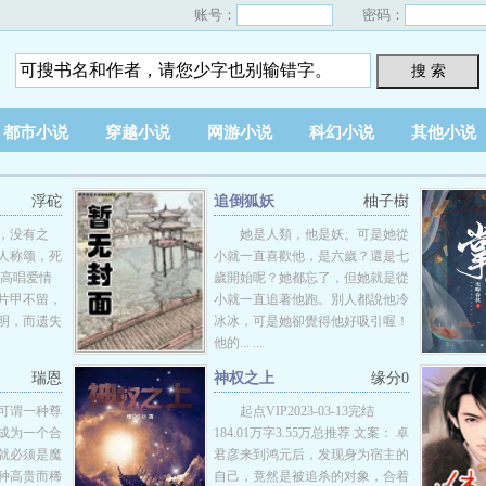
账号：
密码：
搜 索
都市小说
穿越小说
网游小说
科幻小说
其他小说
浮砣
追倒狐妖
柚子樹
，没有之
她是人類，他是妖。可是她從
人称颂，死
小就一直喜歡他，是六歲？還是七
女高唱爱情
歲開始呢？她都忘了，但她就是從
片甲不留，
小就一直追著他跑。別人都說他冷
明，而遗失
冰冰，可是她卻覺得他好吸引喔！
他的... ...
瑞恩
神权之上
缘分0
可谓一种尊
起点VIP2023-03-13完结
成为一个合
184.01万字3.55万总推荐 文案： 卓
就必须是魔
君彦来到鸿元后，发现身为宿主的
种高贵而稀
自己，竟然是被追杀的对象，合着