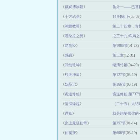
《
镇妖博物馆
》
番外一——已替
《
十方武圣
》
14 明德 下
(05-02
《
鸿蒙教尊
》
第二十四章，青
《
潘朵拉之翼
》
之三十九 终局之
《
易筋经
》
第1986节
(01-23)
《
魅惑
》
第三章
(12-31)
《
武动乾坤
》
绫清竹篇
(04-29)
《
战天神皇
》
第127节
(03-19)
《
妖晶记
》
第166节
(03-19)
《
诡道修仙
》
诡道修仙 第737
《
情深缘起
》
（二十五）大结
《
遇妖
》
就是想要操你的小
《
史上最强仙帝
》
第357节
(01-14)
《
仙魔变
》
第608节
(03-19)