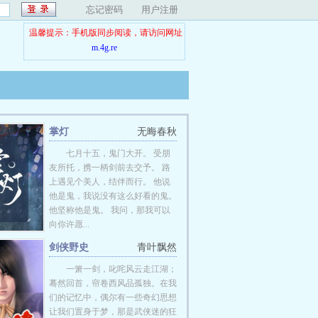
忘记密码
用户注册
温馨提示：手机版同步阅读，请访问网址
m.4g.re
掌灯
无晦春秋
七月十五，鬼门大开。 受朋
友所托，携一柄剑前去交予。 路
上遇见个美人，结伴而行。 他说
他是鬼，我说没有这么好看的鬼。
他坚称他是鬼。 我问，那我可以
向你许愿...
剑侠野史
青叶飘然
一箫一剑，叱咤风云走江湖；
蓦然回首，帘卷西风品孤独。在我
们的记忆中，偶尔有一些奇幻思想
让我们置身于梦，那是武侠迷的狂