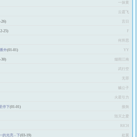
一抹黄
云霆飞
-26)
言日
12-25)
F
何所思
 番外
(01-01)
YY
-30)
烟雨江南
武行空
无罪
贼公子
火星引力
里停下
(01-01)
接舆
毁灭之爱
RICH
的光亮 - 下
(03-19)
处翼