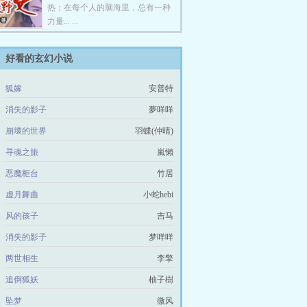
热；在每个人的脑海里，总有一种
力量... ...
好看的玄幻小说
狐嫁
安普特
消失的影子
夢咩咩
崩壞的世界
羽蝶(仲晴)
寻魂之旅
嵐懶
恶魔柜台
竹居
虚月舞曲
小蛇hebi
风的孩子
吉马
消失的影子
梦咩咩
两世相生
李擎
追倒狐妖
柚子樹
坠梦
微风