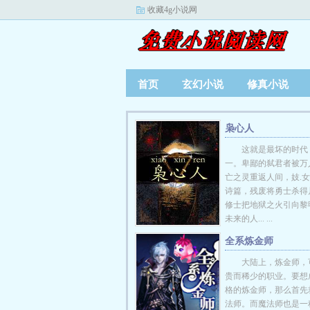
收藏4g小说网
首页
玄幻小说
修真小说
枭心人
这就是最坏的时代
一。卑鄙的弑君者被万
亡之灵重返人间，妓.
诗篇，残废将勇士杀得
修士把地狱之火引向黎
未来的人... ...
全系炼金师
大陆上，炼金师，
贵而稀少的职业。要想
格的炼金师，那么首先
法师。而魔法师也是一