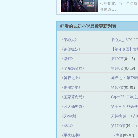
少的职业。当一个满脑子
弹道原... ...
好看的玄幻小说最近更新列表
《
枭心人
》
枭心人_43
(02-26
《
追倒狐妖
》
【第４６回】實
《
掌灯
》
第129章
(04-15)
《
全系炼金师
》
第146节
(03-19)
《
神权之上
》
神权之上 第720
《
剑侠野史
》
第167节
(01-01)
《
国家算命局
》
Capter23. 二年
《
凡人仙界篇
》
第十三章 战恶僧
《
灭神榜
》
灭神榜 第321节
(
《
圣狱
》
第1425节
(01-24)
《
甲壳狂潮
》
16 声音
(05-02)