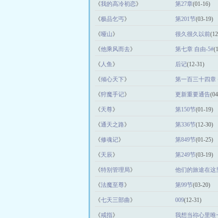
《
我的高冷初恋
》
第27章
(01-16)
《
极品乞丐
》
第201节
(03-19)
《
哑山
》
很久很久以前
(12
《
他乘风而去
》
第七章 自由-5#
(
《
人鱼
》
后记
(12-31)
《
倾心天下
》
第一百三十四章
《
狩魔手记
》
更新重要通告
(04
《
天尊
》
第150节
(01-19)
《
通天之路
》
第336节
(12-30)
《
修魂记
》
第849节
(01-25)
《
天辰
》
第249节
(03-19)
《
特别管理局
》
他们的旅途在这
《
法魔至尊
》
第99节
(03-20)
《
七天三部曲
》
009
(12-31)
《
戒指
》
我想当祢心里唯一