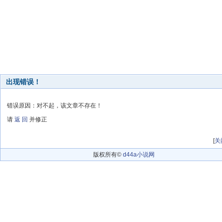
出现错误！
错误原因：对不起，该文章不存在！
请
返 回
并修正
[
关
版权所有©
d44a小说网