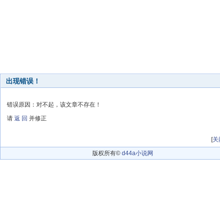
出现错误！
错误原因：对不起，该文章不存在！
请
返 回
并修正
[
关
版权所有©
d44a小说网