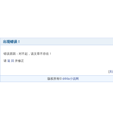
出现错误！
错误原因：对不起，该文章不存在！
请
返 回
并修正
[
关
版权所有©
d44a小说网