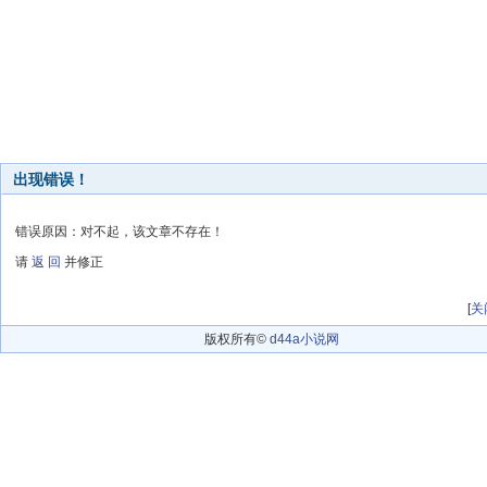
出现错误！
错误原因：对不起，该文章不存在！
请
返 回
并修正
[
关
版权所有©
d44a小说网