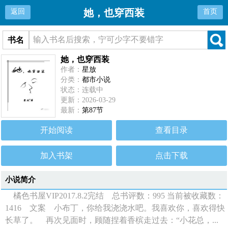
她，也穿西装
返回
首页
书名
她，也穿西装
作者：
星放
分类：
都市小说
状态：连载中
更新：2026-03-29
最新：
第87节
开始阅读
查看目录
加入书架
点击下载
小说简介
橘色书屋VIP2017.8.2完结 总书评数：995 当前被收藏数：
1416 文案 小布丁，你给我浇浇水吧。我喜欢你，喜欢得快
长草了。 再次见面时，顾随捏着香槟走过去：“小花总，...