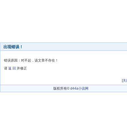
出现错误！
错误原因：对不起，该文章不存在！
请
返 回
并修正
[
关
版权所有©
d44a小说网