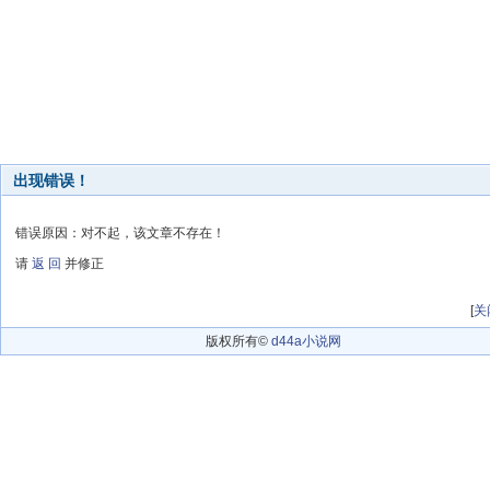
出现错误！
错误原因：对不起，该文章不存在！
请
返 回
并修正
[
关
版权所有©
d44a小说网