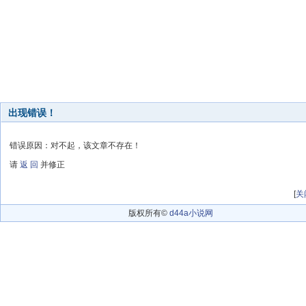
出现错误！
错误原因：对不起，该文章不存在！
请
返 回
并修正
[
关
版权所有©
d44a小说网