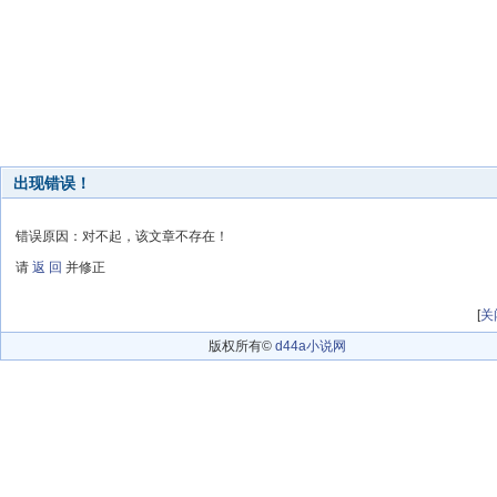
出现错误！
错误原因：对不起，该文章不存在！
请
返 回
并修正
[
关
版权所有©
d44a小说网