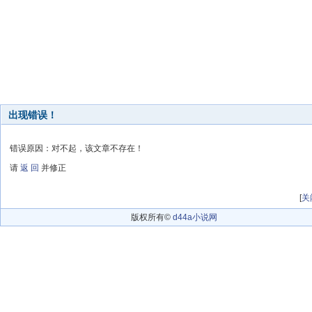
出现错误！
错误原因：对不起，该文章不存在！
请
返 回
并修正
[
关
版权所有©
d44a小说网