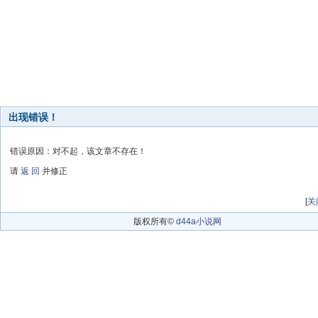
出现错误！
错误原因：对不起，该文章不存在！
请
返 回
并修正
[
关
版权所有©
d44a小说网