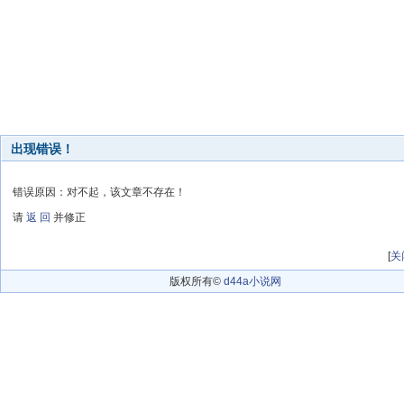
出现错误！
错误原因：对不起，该文章不存在！
请
返 回
并修正
[
关
版权所有©
d44a小说网