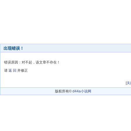
出现错误！
错误原因：对不起，该文章不存在！
请
返 回
并修正
[
关
版权所有©
d44a小说网