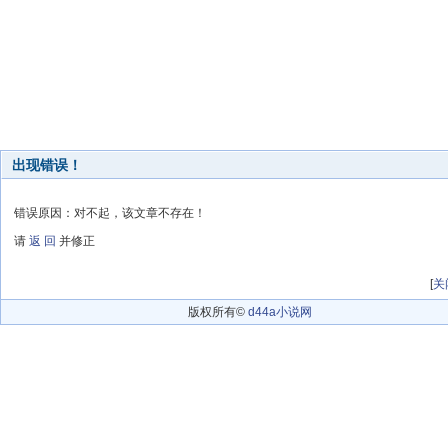
出现错误！
错误原因：对不起，该文章不存在！
请
返 回
并修正
[
关
版权所有©
d44a小说网