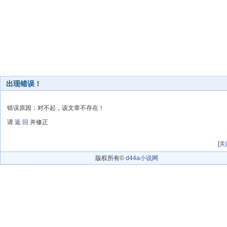
出现错误！
错误原因：对不起，该文章不存在！
请
返 回
并修正
[
关
版权所有©
d44a小说网